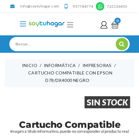
info@soytuhogar.com
'

957784774
722136455
0
INICIO
INFORMÁTICA
IMPRESORAS
CARTUCHO COMPATIBLE CON EPSON
D78/DX4000 NEGRO