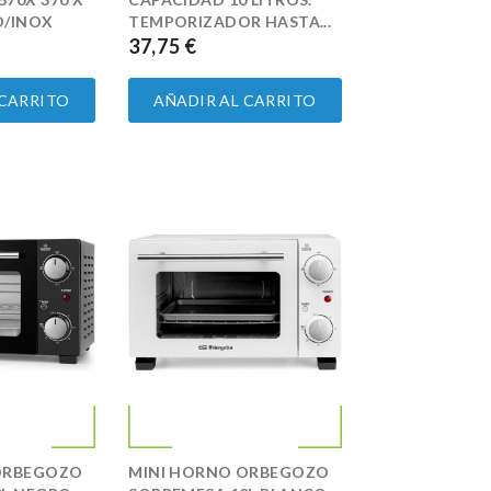
O/INOX
TEMPORIZADOR HASTA...
37,75 €
PRECIO
 CARRITO
AÑADIR AL CARRITO
ORBEGOZO
MINI HORNO ORBEGOZO