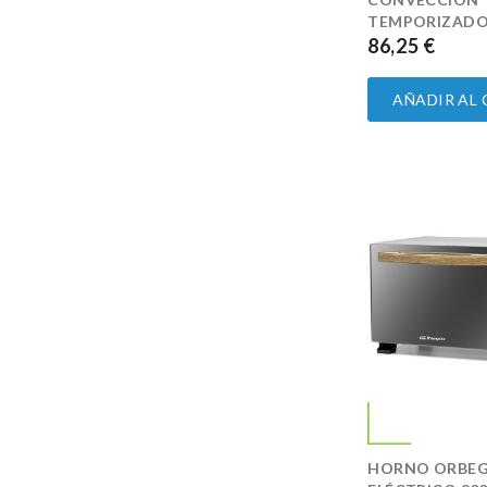
TEMPORIZADOR
86,25 €
PRECIO
AÑADIR AL
HORNO ORBE