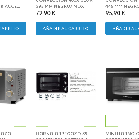
 ACCE...
395 MM NEGRO/INOX
445 MM NEGR
72,90 €
95,90 €
PRECIO
PRECIO
 CARRITO
AÑADIR AL CARRITO
AÑADIR AL
GOZO
HORNO ORBEGOZO 39L
MINI HORNO 