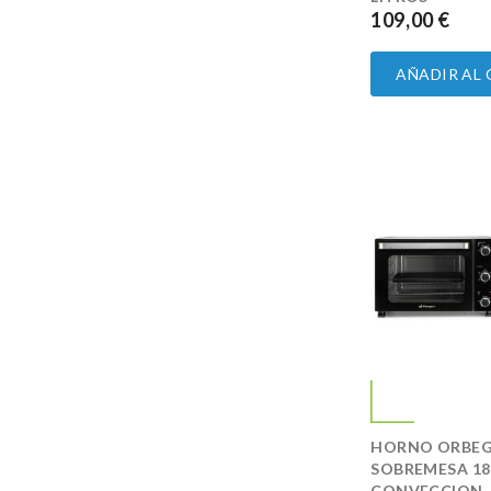
109,00 €
PRECIO
AÑADIR AL
HORNO ORBEG
SOBREMESA 1
CONVECCION