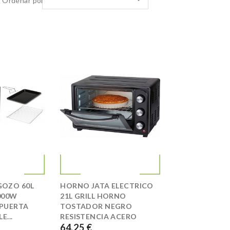
Ordenar por:
OZO 60L
HORNO JATA ELECTRICO
000W
21L GRILL HORNO
PUERTA
TOSTADOR NEGRO
E...
RESISTENCIA ACERO
64,25 €
PRECIO