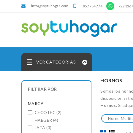
info@soytuhogar.com
'

957784774
722136
VER CATEGORÍAS
HORNOS
FILTRAR POR
Somos los
horn
disposición si t
MARCA
Hornos
. Si adq
CECOTEC
(2)
Horno Multif
HAEGER
(4)
JATA
(3)