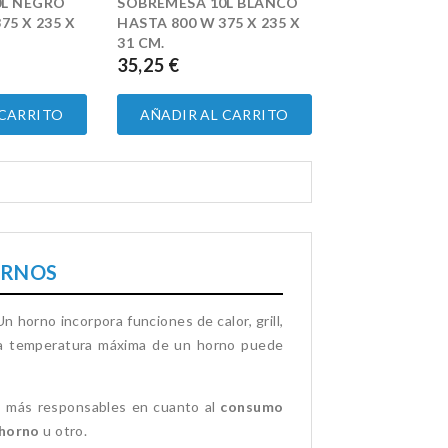
0L NEGRO
SOBREMESA 10L BLANCO
75 X 235 X
HASTA 800 W 375 X 235 X
31 CM.
35,25 €
PRECIO
 CARRITO
AÑADIR AL CARRITO
ORNOS
 Un horno incorpora funciones de calor, grill,
la temperatura máxima de un horno puede
los más responsables en cuanto al
consumo
horno
u otro.