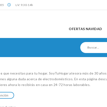
query_builder
455
L-V: 9.30-14h
OFERTAS NAVIDAD
os
que necesitas para tu hogar. SoyTuHogar atesora más de 30 años 
ienes alguna duda acerca de electrodomésticos. En esta página desc
uieres ahora lo recibirás en casa en 24-72 horas laborables.
unción