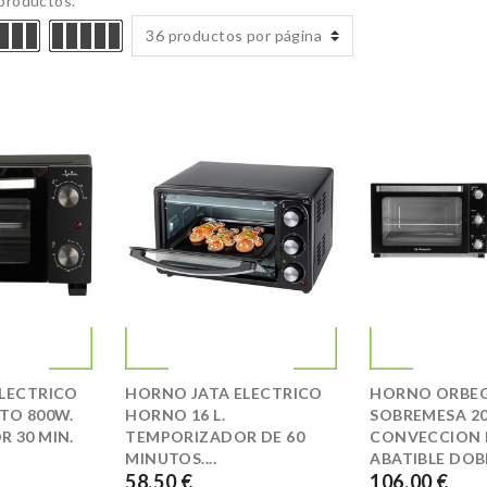
productos.
36 productos por página
LECTRICO
HORNO JATA ELECTRICO
HORNO ORBEG
TO 800W.
HORNO 16 L.
SOBREMESA 2
 30 MIN.
TEMPORIZADOR DE 60
CONVECCION 
MINUTOS....
ABATIBLE DOBL
58,50 €
106,00 €
PRECIO
PRECIO