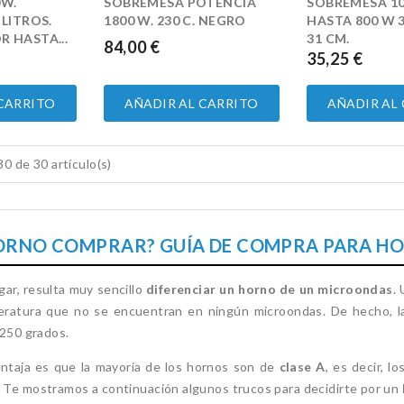
0W.
SOBREMESA POTENCIA
SOBREMESA 1
LITROS.
1800 W. 230 C. NEGRO
HASTA 800 W 3
 HASTA...
31 CM.
84,00 €
PRECIO
35,25 €
PRECIO
 CARRITO
AÑADIR AL CARRITO
AÑADIR AL
0 de 30 artículo(s)
ORNO COMPRAR? GUÍA DE COMPRA PARA H
gar, resulta muy sencillo
diferenciar un horno de un microondas
.
eratura que no se encuentran en ningún microondas. De hecho, 
 250 grados.
ntaja es que la mayoría de los hornos son de
clase A
, es decir, 
. Te mostramos a continuación algunos trucos para decidirte por un