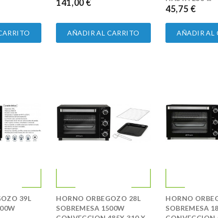
141,00 €
PRECIO
45,75 €
PRECIO
 CARRITO
AÑADIR AL CARRITO
AÑADIR AL
OZO 39L
HORNO ORBEGOZO 28L
HORNO ORBEG
800W
SOBREMESA 1500W
SOBREMESA 1
CONVECCION 485X 310 X
CONVECCION 5