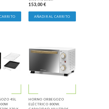
153,00 €
PRECIO
 CARRITO
AÑADIR AL CARRITO
OZO 45L
HORNO ORBEGOZO
800W
ELÉCTRICO 800W.
70X 370 X
CAPACIDAD 10 LITROS.