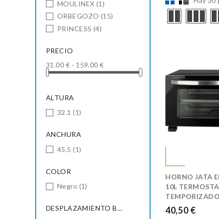
Hay 30 
MOULINEX
(1)
ORBEGOZO
(15)
PRINCESS
(4)
PRECIO
31.00 € - 159.00 €
ALTURA
32.1
(1)
ANCHURA
45.5
(1)
COLOR
HORNO JATA E
Negro
(1)
10L TERMOSTA
TEMPORIZADOR
DESPLAZAMIENTO BANDEJAS
40,50 €
PRECIO