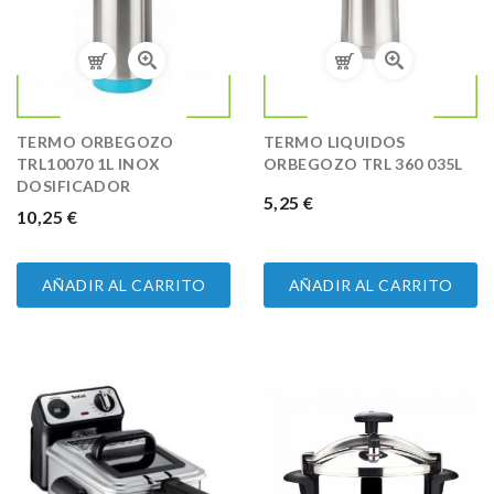
TERMO ORBEGOZO
TERMO LIQUIDOS
TRL10070 1L INOX
ORBEGOZO TRL 360 035L
DOSIFICADOR
PRECIO
5,25 €
PRECIO
10,25 €
AÑADIR AL CARRITO
AÑADIR AL CARRITO