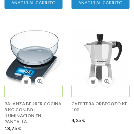
AÑADIR AL CARRITO
AÑADIR AL CARRITO
BALANZA BEURER COCINA
CAFETERA ORBEGOZO KF
3 KG CON BOL
100
ILUMINACION EN
PRECIO
4,25 €
PANTALLA
PRECIO
18,75 €