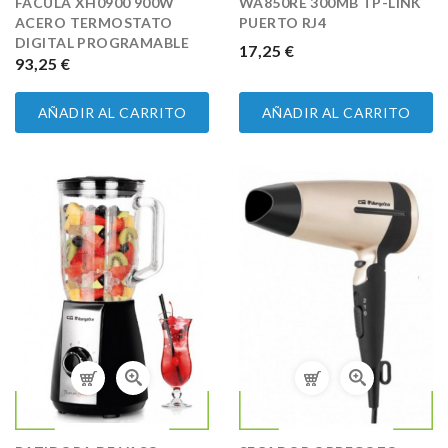
FACULA XH0900 900W
WA850RE 300MB TP-LINK
ACERO TERMOSTATO
PUERTO RJ4
DIGITAL PROGRAMABLE
PRECIO
17,25 €
PRECIO
93,25 €
AÑADIR AL CARRITO
AÑADIR AL CARRITO