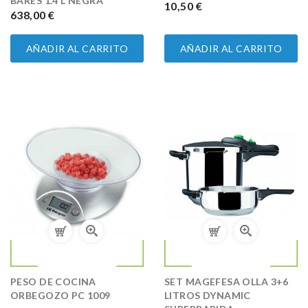
BARES 1.4 L NEGRA
PRECIO
10,50 €
PRECIO
638,00 €
AÑADIR AL CARRITO
AÑADIR AL CARRITO
PESO DE COCINA
SET MAGEFESA OLLA 3+6
ORBEGOZO PC 1009
LITROS DYNAMIC