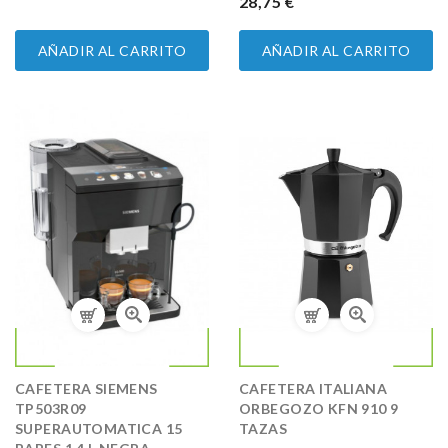
PRECIO
28,75 €
AÑADIR AL CARRITO
AÑADIR AL CARRITO
CAFETERA SIEMENS
CAFETERA ITALIANA
TP503R09
ORBEGOZO KFN 910 9
SUPERAUTOMATICA 15
TAZAS