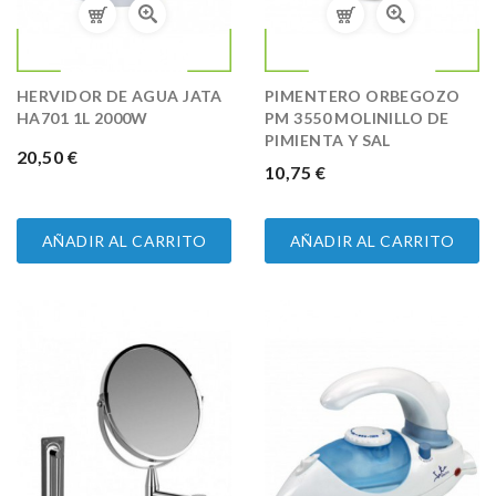
HERVIDOR DE AGUA JATA
PIMENTERO ORBEGOZO
HA701 1L 2000W
PM 3550 MOLINILLO DE
PIMIENTA Y SAL
PRECIO
20,50 €
PRECIO
10,75 €
AÑADIR AL CARRITO
AÑADIR AL CARRITO