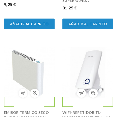
SUPERRAPIDA
PRECIO
9,25 €
PRECIO
81,25 €
AÑADIR AL CARRITO
AÑADIR AL CARRITO
EMISOR TÉRMICO SECO
WIFI-REPETIDOR TL-