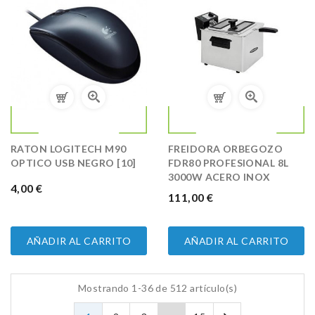
RATON LOGITECH M90
FREIDORA ORBEGOZO
OPTICO USB NEGRO [10]
FDR80 PROFESIONAL 8L
3000W ACERO INOX
PRECIO
4,00 €
PRECIO
111,00 €
AÑADIR AL CARRITO
AÑADIR AL CARRITO
Mostrando 1-36 de 512 artículo(s)