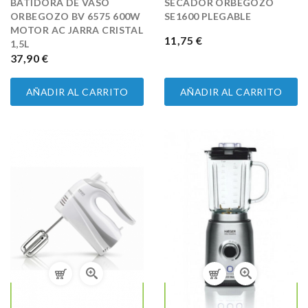
BATIDORA DE VASO
SECADOR ORBEGOZO
ORBEGOZO BV 6575 600W
SE1600 PLEGABLE
MOTOR AC JARRA CRISTAL
PRECIO
11,75 €
1,5L
PRECIO
37,90 €
AÑADIR AL CARRITO
AÑADIR AL CARRITO