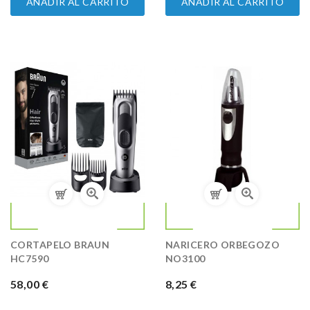
AÑADIR AL CARRITO
AÑADIR AL CARRITO
CORTAPELO BRAUN
NARICERO ORBEGOZO
HC7590
NO3100
PRECIO
58,00 €
PRECIO
8,25 €