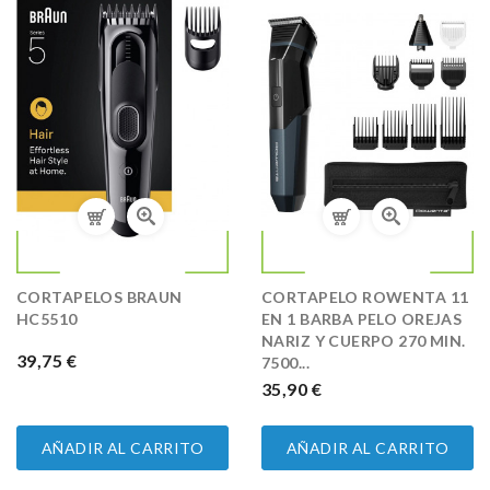
CORTAPELOS BRAUN
CORTAPELO ROWENTA 11
HC5510
EN 1 BARBA PELO OREJAS
NARIZ Y CUERPO 270 MIN.
PRECIO
39,75 €
7500...
PRECIO
35,90 €
AÑADIR AL CARRITO
AÑADIR AL CARRITO