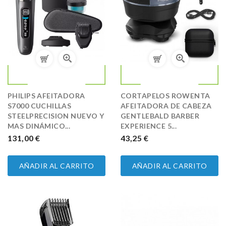
PHILIPS AFEITADORA
CORTAPELOS ROWENTA
S7000 CUCHILLAS
AFEITADORA DE CABEZA
STEELPRECISION NUEVO Y
GENTLEBALD BARBER
MAS DINÁMICO...
EXPERIENCE 5...
PRECIO
131,00 €
PRECIO
43,25 €
AÑADIR AL CARRITO
AÑADIR AL CARRITO