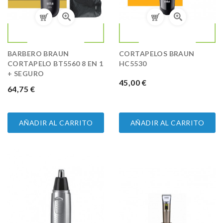
BARBERO BRAUN
CORTAPELOS BRAUN
CORTAPELO BT5560 8 EN 1
HC5530
+ SEGURO
PRECIO
45,00 €
PRECIO
64,75 €
AÑADIR AL CARRITO
AÑADIR AL CARRITO