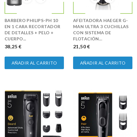
BARBERO PHILIPS-PH 10
AFEITADORA HAEGER G-
EN 1 CARA RECORTADOR
MAN ULTRA 3 CUCHILLAS
DE DETALLES + PELO +
CON SISTEMA DE
CUERPO...
FLOTACIÓN...
PRECIO
38,25 €
PRECIO
21,50 €
AÑADIR AL CARRITO
AÑADIR AL CARRITO