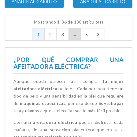
AÑADIR AL CARRITO
AÑADIR AL CARRITO
Mostrando 1-36 de 180 artículo(s)

…
1
2
3
5
¿POR QUÉ COMPRAR UNA
AFEITADORA ELÉCTRICA?
Aunque pueda parecer fácil, comprar
la mejor
afeitadora eléctrica
no lo es. Cada persona tiene un
tipo de pelo y una sensibilidad en la piel que requiere
de
máquinas específicas
, por eso desde
Soytuhogar
te ayudamos a que la elección sea lo más fácil posible.
Con una
afeitadora eléctrica
podrás disfrutar cada
mañana, de una sensación placentera que no va a
causar ninguna molestia en tu piel.