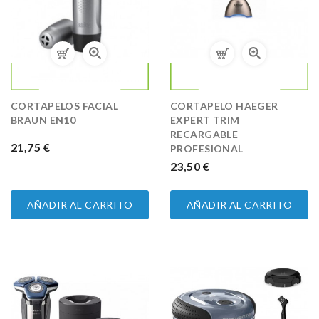
CORTAPELOS FACIAL
CORTAPELO HAEGER
BRAUN EN10
EXPERT TRIM
RECARGABLE
PRECIO
21,75 €
PROFESIONAL
PRECIO
23,50 €
AÑADIR AL CARRITO
AÑADIR AL CARRITO