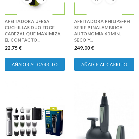
AFEITADORA UFESA
AFEITADORA PHILIPS-PH
CUCHILLAS DUO EDGE
SERIE 9 INALAMBRICA
CABEZAL QUE MAXIMIZA
AUTONOMIA 60 MIN.
EL CONTACTO...
SECO Y...
PRECIO
22,75 €
PRECIO
249,00 €
AÑADIR AL CARRITO
AÑADIR AL CARRITO