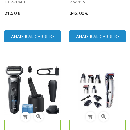
CTP-1840
9 9615S
PRECIO
21,50 €
PRECIO
342,00 €
AÑADIR AL CARRITO
AÑADIR AL CARRITO