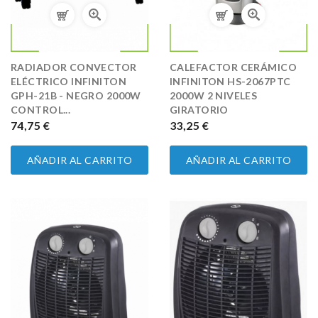
RADIADOR CONVECTOR
CALEFACTOR CERÁMICO
ELÉCTRICO INFINITON
INFINITON HS-2067PTC
GPH-21B - NEGRO 2000W
2000W 2 NIVELES
CONTROL...
GIRATORIO
PRECIO
74,75 €
PRECIO
33,25 €
AÑADIR AL CARRITO
AÑADIR AL CARRITO