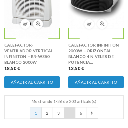
CALEFACTOR-
CALEFACTOR INFINITON
VENTILADOR VERTICAL
2000W HORIZONTAL
INFINITON HBR-W350
BLANCO 4 NIVELES DE
BLANCO 2000W
POTENCIA...
PRECIO
18,50 €
PRECIO
13,50 €
AÑADIR AL CARRITO
AÑADIR AL CARRITO
Mostrando 1-36 de 203 artículo(s)

…
1
2
3
6