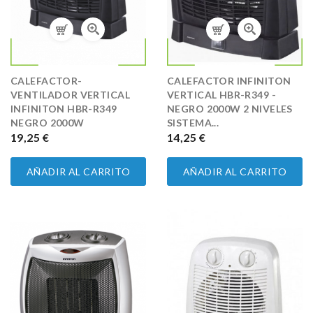
CALEFACTOR-
CALEFACTOR INFINITON
VENTILADOR VERTICAL
VERTICAL HBR-R349 -
INFINITON HBR-R349
NEGRO 2000W 2 NIVELES
NEGRO 2000W
SISTEMA...
PRECIO
19,25 €
PRECIO
14,25 €
AÑADIR AL CARRITO
AÑADIR AL CARRITO