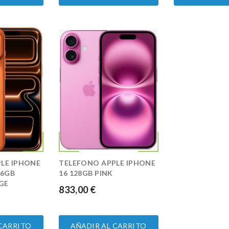
LE IPHONE
TELEFONO APPLE IPHONE
56GB
16 128GB PINK
GE
833,00 €
PRECIO
 CARRITO
AÑADIR AL CARRITO