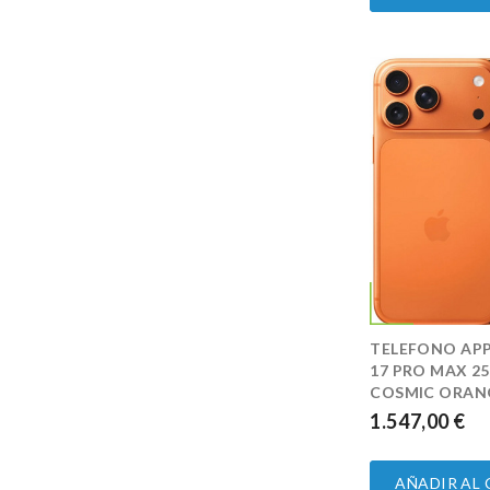
TELEFONO APP
17 PRO MAX 2
COSMIC ORAN
1.547,00 €
PRECIO
AÑADIR AL