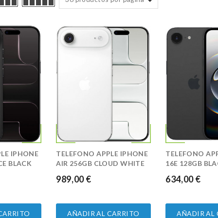
LE IPHONE
TELEFONO APPLE IPHONE
TELEFONO AP
CE BLACK
AIR 256GB CLOUD WHITE
16E 128GB BL
989,00 €
634,00 €
PRECIO
PRECIO
 CARRITO
AÑADIR AL CARRITO
AÑADIR AL