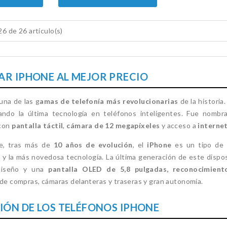
6 de 26 artículo(s)
R IPHONE AL MEJOR PRECIO
una de las g
amas de telefonía más revolucionarias
de la historia
ndo la última tecnología en teléfonos inteligentes. Fue nombr
 con
pantalla táctil
,
cámara de 12 megapíxeles
y acceso a
interne
e, tras más de
10 años de evolución
, el
iPhone
es un tipo de 
d y la más novedosa tecnología. La última generación de este dispos
diseño y una
pantalla OLED de 5,8 pulgadas, reconocimiento
 de compras, cámaras delanteras y traseras y gran autonomía.
IÓN DE LOS TELÉFONOS IPHONE