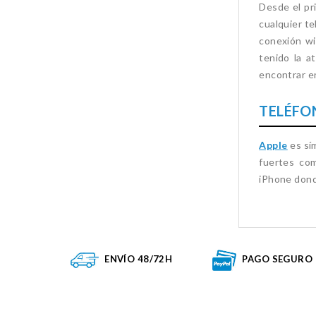
Desde el pr
cualquier te
conexión wi
tenido la a
encontrar en
TELÉFO
Apple
es sí
fuertes co
iPhone donde
ENVÍO 48/72H
PAGO SEGURO