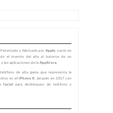
. Patentado y fabricado por
Apple,
nació en
ado el invento del año al tratarse de un
t
y las aplicaciones de la
AppStore
.
teléfono de alta gama que representa la
itivo es e
l iPhone X
, lanzado en 2017 con
 facial
para desbloqueo de teléfono y