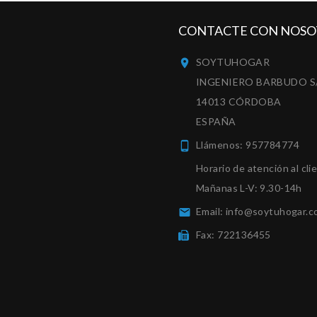
CONTACTE CON NOSO
SOYTUHOGAR

INGENIERO BARBUDO S
14013 CÓRDOBA
ESPAÑA
Llámenos:
957784774

Horario de atención al cli
Mañanas L-V: 9.30-14h
Email:
info@soytuhogar.c

Fax:
722136455