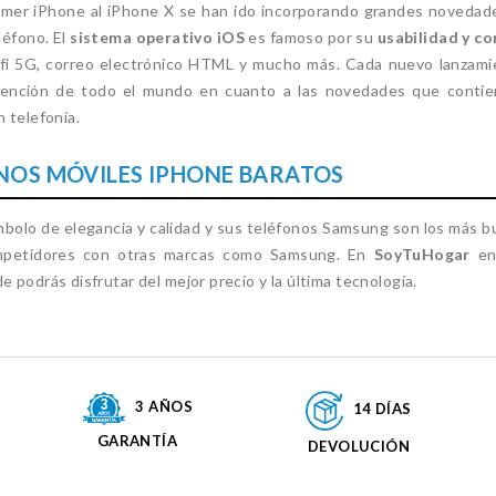
imer iPhone al iPhone X se han ido incorporando grandes novedad
léfono. El
sistema operativo iOS
es famoso por su
usabilidad y co
fi 5G, correo electrónico HTML y mucho más. Cada nuevo lanzami
tención de todo el mundo en cuanto a las novedades que contie
 telefonía.
NOS MÓVILES IPHONE BARATOS
mbolo de elegancia y calidad y sus teléfonos Samsung son los más bu
mpetidores con otras marcas como Samsung. En
SoyTuHogar
enc
 podrás disfrutar del mejor precio y la última tecnología.
3 AÑOS
14 DÍAS
GARANTÍA
DEVOLUCIÓN