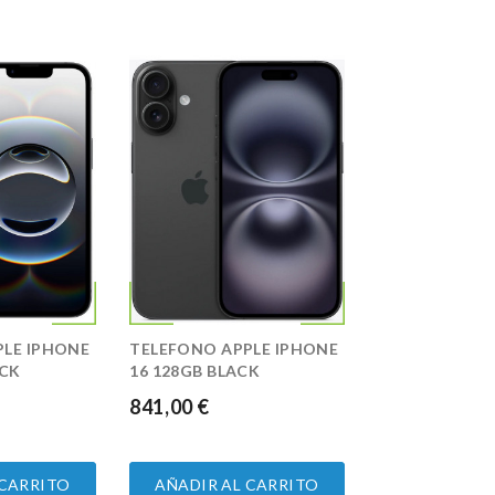
PLE IPHONE
TELEFONO APPLE IPHONE
ACK
16 128GB BLACK
841,00 €
PRECIO
 CARRITO
AÑADIR AL CARRITO