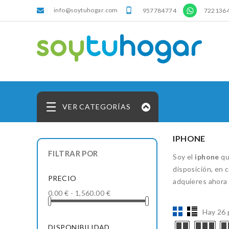
info@soytuhogar.com
'

957784774
722136
VER CATEGORÍAS
IPHONE
FILTRAR POR
Soy el
iphone
qu
disposición, en
PRECIO
adquieres ahora 
0.00 € - 1,560.00 €
Hay 26 
DISPONIBILIDAD