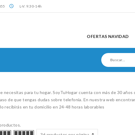
query_builder
455
L-V: 9.30-14h
OFERTAS NAVIDAD
e necesitas para tu hogar. SoyTuHogar cuenta con más de 30 años de
 caso de que tengas dudas sobre telefonía. En nuestra web encontra
lo recibirás en tu domicilio en 24-48 horas laborables
productos.
36 productos por página