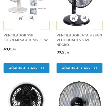
VENTILADOR SYP
VENTILADOR JATA MESA 3
SOBREMESA 40 CMS. 55 W.
VELOCIDADES 50W
NEGRO
PRECIO
43,00 €
PRECIO
30,25 €
AÑADIR AL CARRITO
AÑADIR AL CARRITO