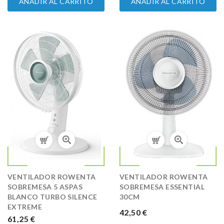
AÑADIR AL CARRITO
AÑADIR AL CARRITO
VENTILADOR ROWENTA
VENTILADOR ROWENTA
SOBREMESA 5 ASPAS
SOBREMESA ESSENTIAL
BLANCO TURBO SILENCE
30CM
EXTREME
PRECIO
42,50 €
PRECIO
61,25 €