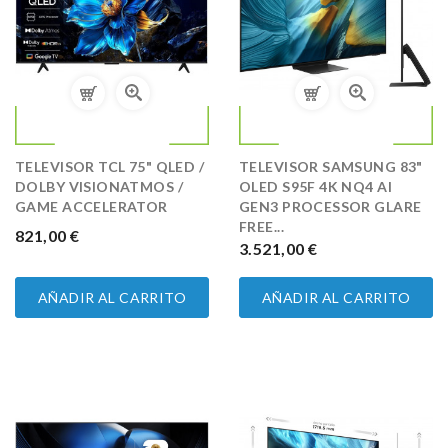
TELEVISOR TCL 75" QLED /
TELEVISOR SAMSUNG 83"
DOLBY VISIONATMOS /
OLED S95F 4K NQ4 AI
GAME ACCELERATOR
GEN3 PROCESSOR GLARE
FREE...
PRECIO
821,00 €
PRECIO
3.521,00 €
AÑADIR AL CARRITO
AÑADIR AL CARRITO