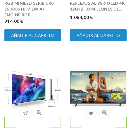
RGB MINILED SERIE UR8
REFLEJOS AL 95.6 OLED 4K
55UR8S HI-VIEW AI
120HZ. 33 MILLONES DE...
ENGINE RGB...
PRECIO
1.084,00 €
PRECIO
914,00 €
AÑADIR AL CARRITO
AÑADIR AL CARRITO