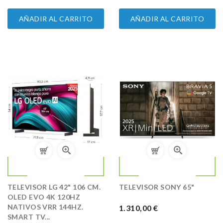
AÑADIR AL CARRITO
AÑADIR AL CARRITO
TELEVISOR LG 42" 106 CM.
TELEVISOR SONY 65"
OLED EVO 4K 120HZ
NATIVOS VRR 144HZ.
PRECIO
1.310,00 €
SMART TV...