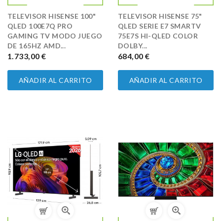
TELEVISOR HISENSE 100"
TELEVISOR HISENSE 75"
QLED 100E7Q PRO
QLED SERIE E7 SMARTV
GAMING TV MODO JUEGO
75E7S HI-QLED COLOR
DE 165HZ AMD...
DOLBY...
PRECIO
1.733,00 €
PRECIO
684,00 €
AÑADIR AL CARRITO
AÑADIR AL CARRITO