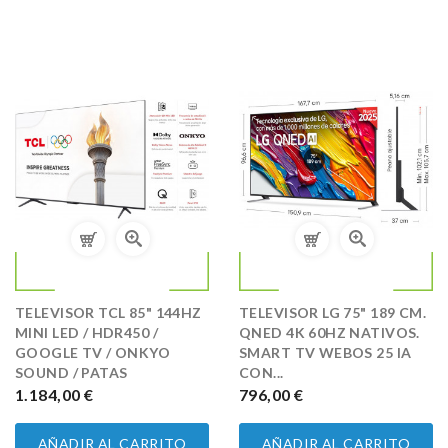
TELEVISOR TCL 85" 144HZ
TELEVISOR LG 75" 189 CM.
MINI LED / HDR450 /
QNED 4K 60HZ NATIVOS.
GOOGLE TV / ONKYO
SMART TV WEBOS 25 IA
SOUND / PATAS
CON...
PRECIO
1.184,00 €
PRECIO
796,00 €
AÑADIR AL CARRITO
AÑADIR AL CARRITO