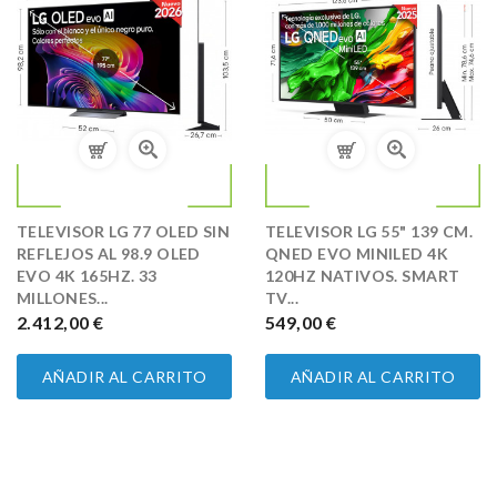
TELEVISOR LG 77 OLED SIN
TELEVISOR LG 55" 139 CM.
REFLEJOS AL 98.9 OLED
QNED EVO MINILED 4K
EVO 4K 165HZ. 33
120HZ NATIVOS. SMART
MILLONES...
TV...
PRECIO
2.412,00 €
PRECIO
549,00 €
AÑADIR AL CARRITO
AÑADIR AL CARRITO