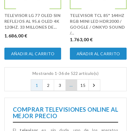
TELEVISOR LG 77 OLED SIN
TELEVISOR TCL 85" 144HZ
REFLEJOS AL 95.6 OLED 4K
RGB MINI LED HDR2000 /
120HZ. 33 MILLONES DE...
GOOGLE / ONKYO SOUND
/...
PRECIO
1.686,00 €
PRECIO
1.763,00 €
AÑADIR AL CARRITO
AÑADIR AL CARRITO
Mostrando 1-36 de 522 artículo(s)

…
1
2
3
15
COMPRAR TELEVISIONES ONLINE AL
MEJOR PRECIO
El
televisor
es, sin duda, uno de los aparatos