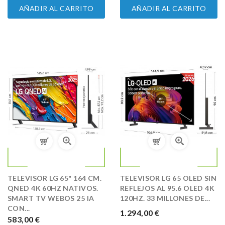
AÑADIR AL CARRITO
AÑADIR AL CARRITO
TELEVISOR LG 65" 164 CM.
TELEVISOR LG 65 OLED SIN
QNED 4K 60HZ NATIVOS.
REFLEJOS AL 95.6 OLED 4K
SMART TV WEBOS 25 IA
120HZ. 33 MILLONES DE...
CON...
PRECIO
1.294,00 €
PRECIO
583,00 €