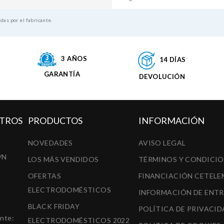
adas por el fabricante.
3 AÑOS
14 DÍAS
GARANTÍA
DEVOLUCIÓN
TROS
PRODUCTOS
INFORMACIÓN
NOVEDADES
AVISO LEGAL
/N
LOS MÁS VENDIDOS
TÉRMINOS Y CONDICI
OFERTAS
FINANCIACIÓN CETELE
ELECTRODOMÉSTICOS
INFORMACIÓN DE ENT
BLACK FRIDAY
POLÍTICA DE PRIVACID
ente:
ELECTRODOMÉSTICOS 2022