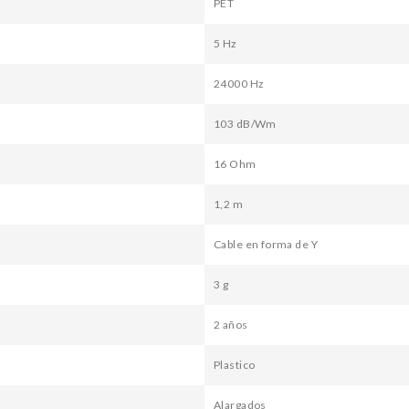
PET
5 Hz
24000 Hz
103 dB/Wm
16 Ohm
1,2 m
Cable en forma de Y
3 g
2 años
Plastico
Alargados