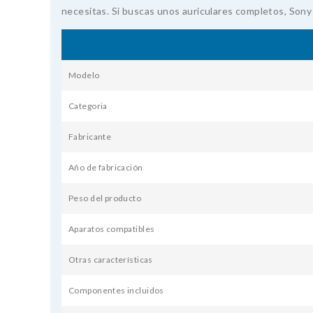
necesitas. Si buscas unos auriculares completos, Sony
Modelo
Categoria
Fabricante
Año de fabricación
Peso del producto
Aparatos compatibles
Otras características
Componentes incluidos