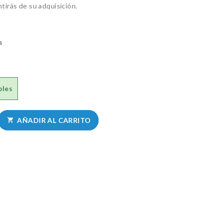
tirás de su adquisición.
s
bles
AÑADIR AL CARRITO
