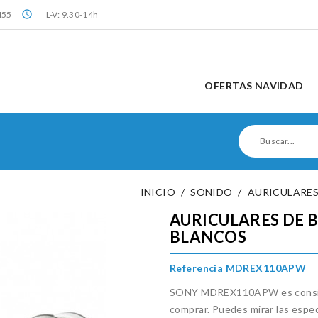
query_builder
455
L-V: 9.30-14h
OFERTAS NAVIDAD
INICIO
SONIDO
AURICULARE
AURICULARES DE 
BLANCOS
Referencia MDREX110APW
SONY MDREX110APW es conside
comprar. Puedes mirar las espec