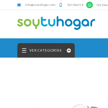
info@soytuhogar.com
'

957784774
722136
VER CATEGORÍAS