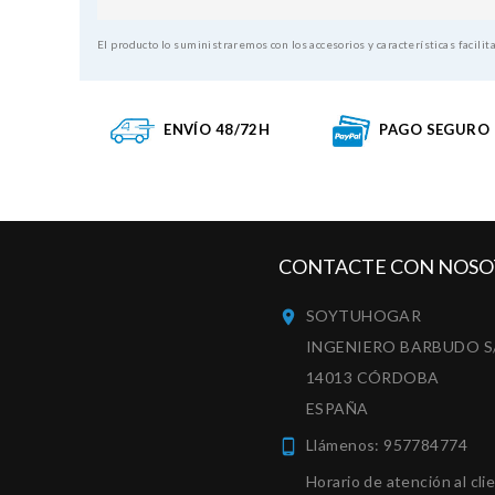
El producto lo suministraremos con los accesorios y características facilit
ENVÍO 48/72H
PAGO SEGURO
CONTACTE CON NOSO
SOYTUHOGAR

INGENIERO BARBUDO S
14013 CÓRDOBA
ESPAÑA
Llámenos:
957784774

Horario de atención al cli