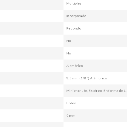
Multiples
Incorporado
Redondo
No
No
Alámbrico
3.5 mm (1/8 ") Alámbrico
Minienchufe, Estéreo, En forma de L
Botón
9 mm