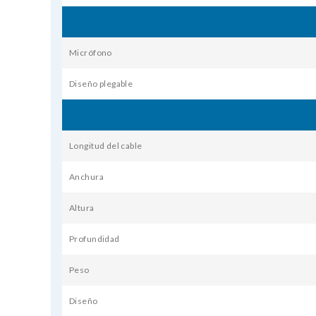
Micrófono
Diseño plegable
Longitud del cable
Anchura
Altura
Profundidad
Peso
Diseño