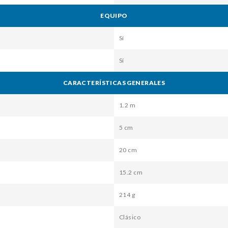
EQUIPO
Sí
Sí
CARACTERÍSTICAS GENERALES
1.2 m
5 cm
20 cm
15.2 cm
214 g
Clásico