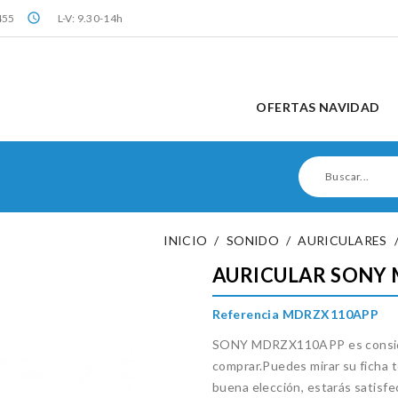
query_builder
455
L-V: 9.30-14h
OFERTAS NAVIDAD
INICIO
SONIDO
AURICULARES
AURICULAR SONY
Referencia MDRZX110APP
SONY MDRZX110APP es consider
comprar.Puedes mirar su ficha t
buena elección, estarás satisf