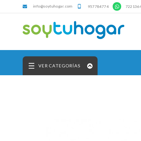
info@soytuhogar.com
'

957784774
722136
VER CATEGORÍAS