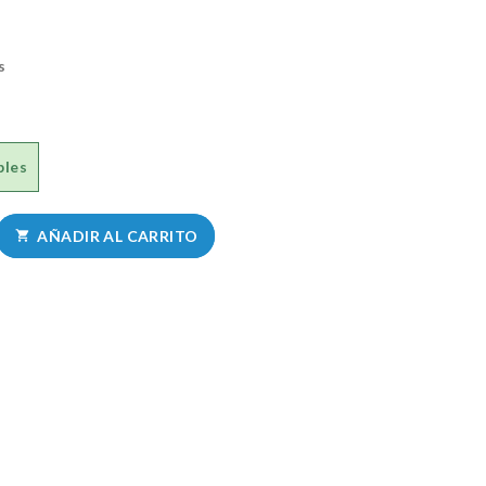
s
bles
AÑADIR AL CARRITO
