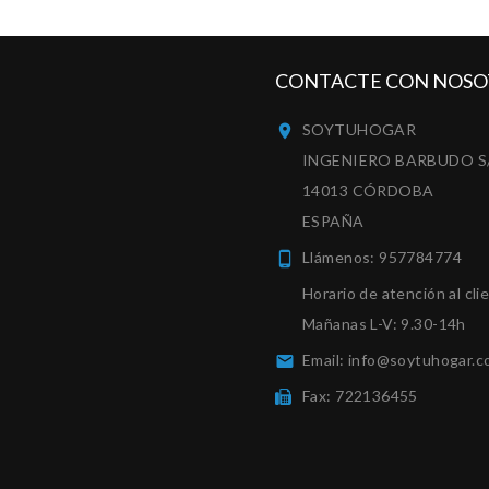
CONTACTE CON NOSO
SOYTUHOGAR

INGENIERO BARBUDO S
14013 CÓRDOBA
ESPAÑA
Llámenos:
957784774

Horario de atención al cli
Mañanas L-V: 9.30-14h
Email:
info@soytuhogar.c

Fax:
722136455