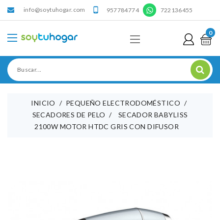
info@soytuhogar.com
'

957784774
722136455
0
INICIO
PEQUEÑO ELECTRODOMÉSTICO
SECADORES DE PELO
SECADOR BABYLISS
2100W MOTOR HTDC GRIS CON DIFUSOR