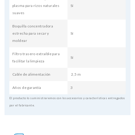
plasma para rizos naturales
Sí
suaves
Boquilla concentradora
estrecha para secar y
Sí
moldear
Filtro trasero extraíble para
Sí
facilitar la limpieza
Cable de alimentación
2,5 m
Años de garantía
3
El producto lo suministraremos con los accesorios y características entregados
por el fabricante.