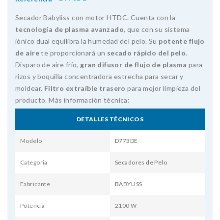
Secador Babyliss con motor HTDC. Cuenta con la
tecnología de plasma avanzado
, que con su sistema
iónico dual equilibra la humedad del pelo. Su
potente flujo
de aire
te proporcionará un
secado rápido del pelo
.
Disparo de aire frío,
gran difusor de flujo de plasma
para
rizos y boquilla concentradora estrecha para secar y
moldear.
Filtro extraíble trasero
para mejor limpieza del
producto. Más información técnica:
DETALLES TÉCNICOS
Modelo
D773DE
Categoria
Secadores de Pelo
Fabricante
BABYLISS
Potencia
2100 W