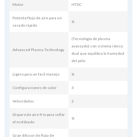
Motor
HTDC
Potente flujo de aire para un
Sí
secado rápido
(Tecnología de plasma
avanzado) con sistema iónico
Advanced Plasma Technology
dual que equilibra la humedad
del pelo
Ligero para un fácil manejo
Sí
Configuraciones de calor
3
Velocidades
2
Disparo de aire frío para sellar
Sí
el moldeado
Gran difusor de flujo de