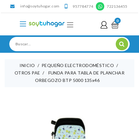
info@soytuhogar.com
'

957784774
722136455
0
INICIO
PEQUEÑO ELECTRODOMÉSTICO
OTROS PAE
FUNDA PARA TABLA DE PLANCHAR
ORBEGOZO BTP 5000 135x46