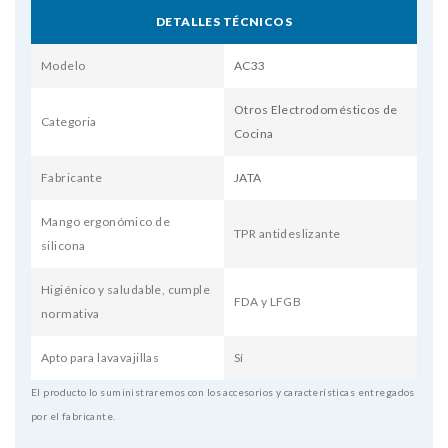
DETALLES TÉCNICOS
Modelo
AC33
Otros Electrodomésticos de
Categoria
Cocina
Fabricante
JATA
Mango ergonómico de
TPR antideslizante
silicona
Higiénico y saludable, cumple
FDA y LFGB
normativa
Apto para lavavajillas
Sí
El producto lo suministraremos con los accesorios y características entregados
por el fabricante.