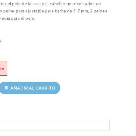
tar el pelo de la cara y el cabello: un recortador, un
un peine-guía ajustable para barba de 3-7 mm, 2 peines-
-guía para el pelo.
s
te
AÑADIR AL CARRITO
