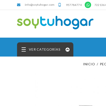
info@soytuhogar.com
'

957784774
722136
VER CATEGORÍAS
INICIO
PE