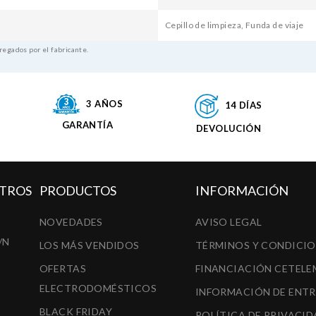
Cepillo de limpieza, Funda de viaje
regados por el fabricante.
3 AÑOS
14 DÍAS
GARANTÍA
DEVOLUCIÓN
TROS
PRODUCTOS
INFORMACIÓN
NOVEDADES
AVISO LEGAL
/N
LOS MÁS VENDIDOS
TÉRMINOS Y CONDICI
OFERTAS
FINANCIACIÓN CETELE
ELECTRODOMÉSTICOS
INFORMACIÓN DE ENT
BLACK FRIDAY
POLÍTICA DE PRIVACID