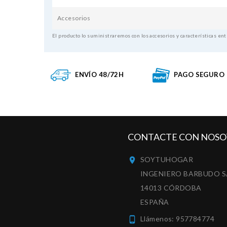
Accesorios
El producto lo suministraremos con los accesorios y características ent
ENVÍO 48/72H
PAGO SEGURO
CONTACTE CON NOSO
SOYTUHOGAR

INGENIERO BARBUDO S
14013 CÓRDOBA
ESPAÑA
Llámenos:
957784774
