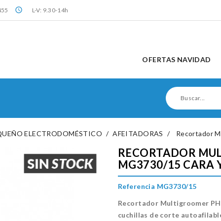
query_builder
455
L-V: 9.30-14h
OFERTAS NAVIDAD
QUEÑO ELECTRODOMÉSTICO
AFEITADORAS
Recortador M
RECORTADOR MUL
MG3730/15 CARA Y
Referencia MG3730/15
Recortador Multigroomer PHI
cuchillas de corte autoafilabl