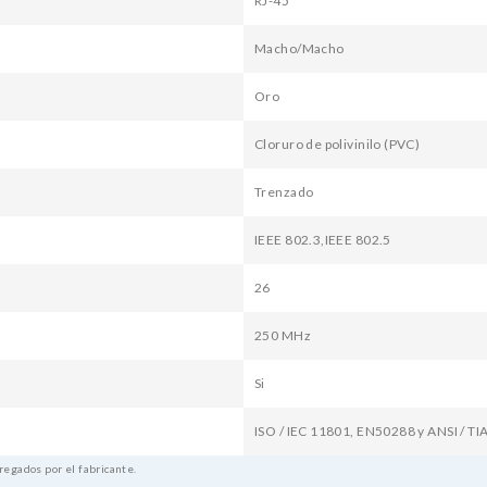
RJ-45
Macho/Macho
Oro
Cloruro de polivinilo (PVC)
Trenzado
IEEE 802.3,IEEE 802.5
26
250 MHz
Si
ISO / IEC 11801, EN50288 y ANSI / TI
regados por el fabricante.