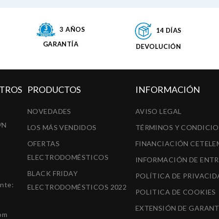
3 AÑOS
14 DÍAS
GARANTÍA
DEVOLUCIÓN
TROS
PRODUCTOS
INFORMACIÓN
NOVEDADES
AVISO LEGAL
/N
LOS MÁS VENDIDOS
TÉRMINOS Y CONDICI
OFERTAS
FINANCIACIÓN CETELE
ELECTRODOMÉSTICOS
INFORMACIÓN DE ENT
BLACK FRIDAY
POLÍTICA DE PRIVACID
ente:
ELECTRODOMÉSTICOS 2022
POLITICA DE COOKIES
EXTENSIÓN DE GARANT
om