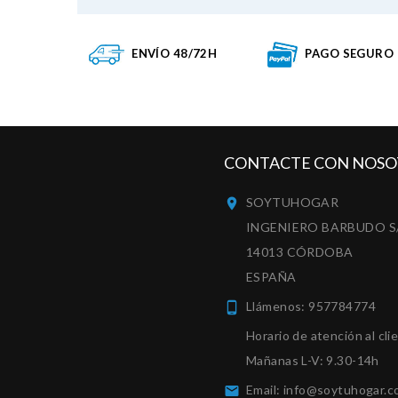
ENVÍO 48/72H
PAGO SEGURO
CONTACTE CON NOSO
SOYTUHOGAR

INGENIERO BARBUDO S
14013 CÓRDOBA
ESPAÑA
Llámenos:
957784774

Horario de atención al cli
Mañanas L-V: 9.30-14h
Email:
info@soytuhogar.c
