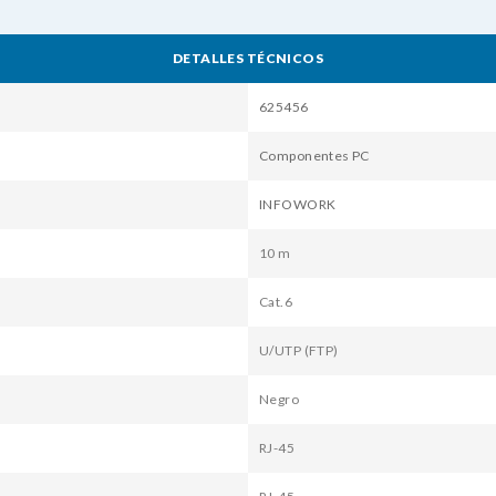
DETALLES TÉCNICOS
625456
Componentes PC
INFOWORK
10 m
Cat.6
U/UTP (FTP)
Negro
RJ-45