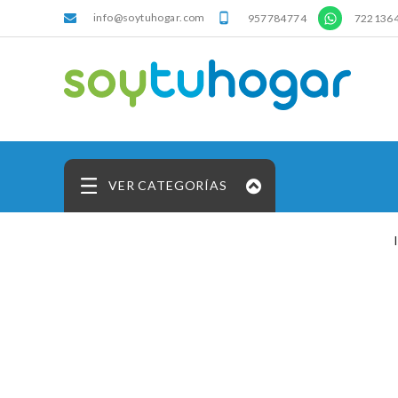
info@soytuhogar.com
'

957784774
722136
VER CATEGORÍAS