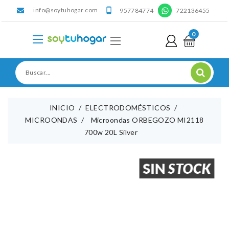
info@soytuhogar.com
'

957784774
722136455
0
INICIO
ELECTRODOMÉSTICOS
MICROONDAS
Microondas ORBEGOZO MI2118
700w 20L Silver