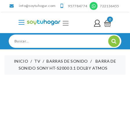
info@soytuhogar.com
'

957784774
722136455
0
INICIO
TV
BARRAS DE SONIDO
BARRA DE
SONIDO SONY HT-S2000 3.1 DOLBY ATMOS