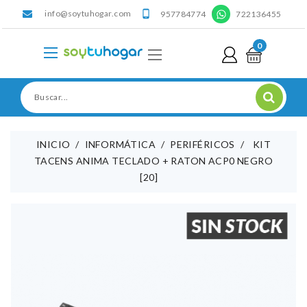
info@soytuhogar.com
'

957784774
722136455
0
INICIO
INFORMÁTICA
PERIFÉRICOS
KIT
TACENS ANIMA TECLADO + RATON ACP0 NEGRO
[20]