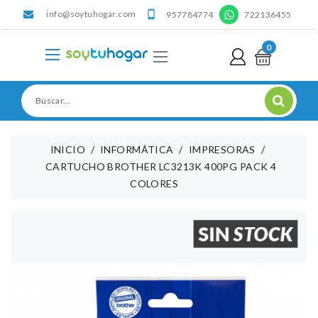
info@soytuhogar.com
'

957784774
722136455
0
INICIO
INFORMÁTICA
IMPRESORAS
CARTUCHO BROTHER LC3213K 400PG PACK 4
COLORES