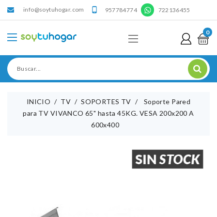
info@soytuhogar.com
'

957784774
722136455
0
INICIO
TV
SOPORTES TV
Soporte Pared
para TV VIVANCO 65" hasta 45KG. VESA 200x200 A
600x400