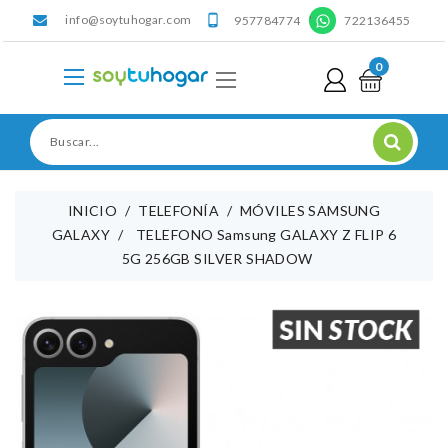
info@soytuhogar.com
'

957784774
722136455
0
INICIO
TELEFONÍA
MÓVILES SAMSUNG
GALAXY
TELEFONO Samsung GALAXY Z FLIP 6
5G 256GB SILVER SHADOW