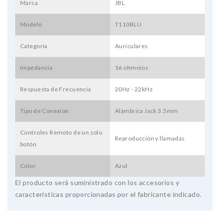
Marca
JBL
Modelo
T110BLU
Categoría
Auriculares
Impedancia
16 ohmnios
Respuesta de Frecuencia
20Hz - 22kHz
Tipo de Conexión
Alámbrica Jack 3.5mm
Controles Remoto de un solo
Reproducción y llamadas
botón
Color
Azul
El producto será suministrado con los accesorios y
características proporcionadas por el fabricante indicado.