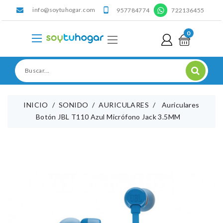
info@soytuhogar.com
'

957784774
722136455
0
INICIO
SONIDO
AURICULARES
Auriculares
Botón JBL T110 Azul Micrófono Jack 3.5MM