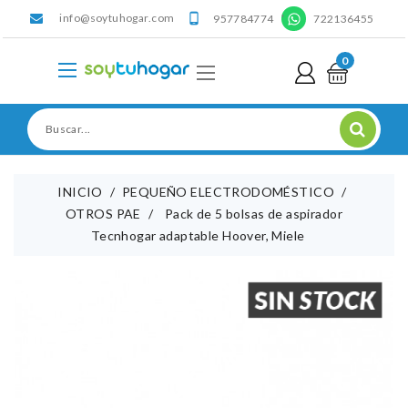
info@soytuhogar.com
'

957784774
722136455
0
INICIO
PEQUEÑO ELECTRODOMÉSTICO
OTROS PAE
Pack de 5 bolsas de aspirador
Tecnhogar adaptable Hoover, Miele