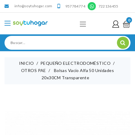
info@soytuhogar.com
'

957784774
722136455
0
INICIO
PEQUEÑO ELECTRODOMÉSTICO
OTROS PAE
Bolsas Vacío Alfa 50 Unidades
20x30CM Transparente