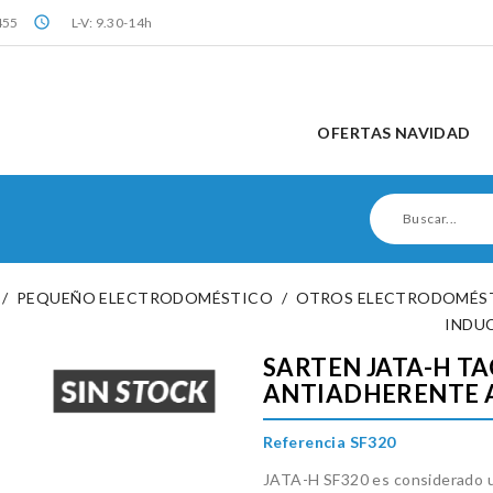
query_builder
455
L-V: 9.30-14h
OFERTAS NAVIDAD
PEQUEÑO ELECTRODOMÉSTICO
OTROS ELECTRODOMÉST
INDU
SARTEN JATA-H T
ANTIADHERENTE 
Referencia SF320
JATA-H SF320 es considerado u