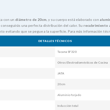
ta con un
diámetro de 20cm
, y su cuerpo está elaborado con
alumi
e conseguirás una perfecta distribución del calor. Su
recubrimiento a
nto evitando que se pegue a la superficie. Para más información téc
DETALLES TÉCNICOS
Tacana SF320
Otros Electrodomésticos de Cocina
JATA
20cm
Aluminio forjado
Inducción total