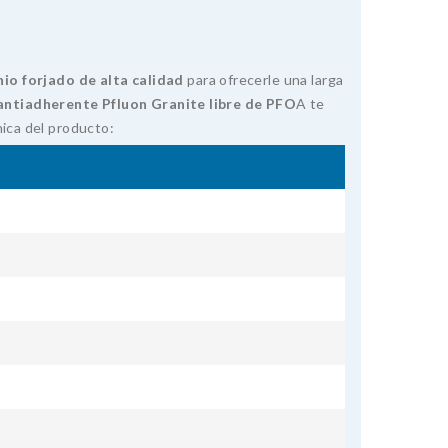
nio forjado de alta calidad
para ofrecerle una larga
ntiadherente Pfluon Granite libre de PFO
A te
nica del producto: