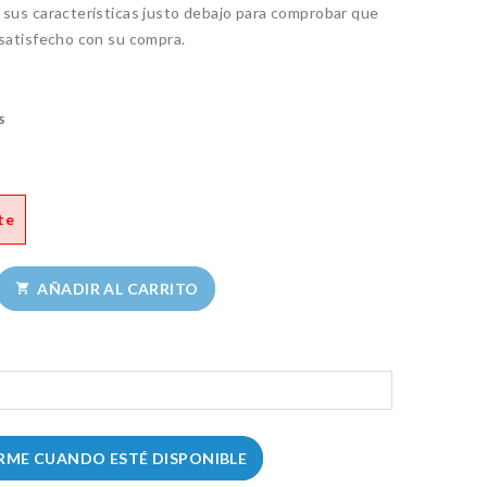
 sus características justo debajo para comprobar que
 satisfecho con su compra.
s
te
AÑADIR AL CARRITO

RME CUANDO ESTÉ DISPONIBLE