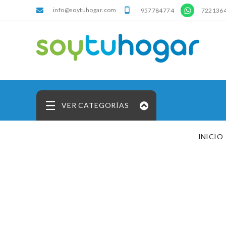
info@soytuhogar.com
'

957784774
722136
VER CATEGORÍAS
INICIO