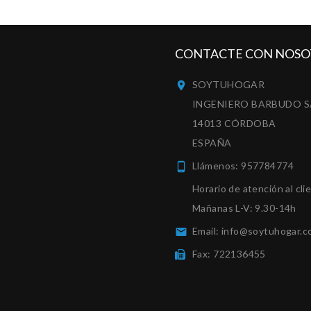
CONTACTE CON NOSO
SOYTUHOGAR

INGENIERO BARBUDO S
14013 CÓRDOBA
ESPAÑA
Llámenos:
957784774

Horario de atención al cli
Mañanas L-V: 9.30-14h
Email:
info@soytuhogar.c

Fax:
722136455