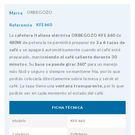
ORBEGOZO
Marca
KFE660
Referencia
La
cafetera italiana eléctrica ORBEGOZO KFE 660
de
480W
de potencia te permitirá preparar de
3 a 6 tazas de
café
y se apagará automáticamente cuando el café esté
preparado, mante
niendo el café caliente durante 30
minutos
. Su
base se puede girar 360º
para un manejo
más fácil y seguro y siempre se mantiene fría, por lo que
podrás colocarla directamente sobre la mesa y servir el
café. La tapa tiene una
ventana transparente
, por lo que
podrás ver en cada momento el estado del café.
FICHA TÉCNICA
Modelo
KFE 660
Categoria
Cafeteras