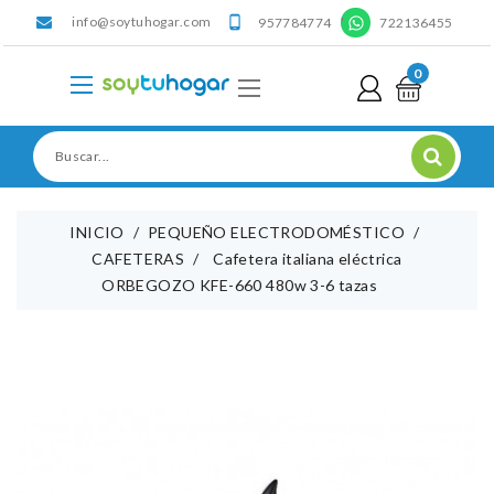
info@soytuhogar.com
'

957784774
722136455
0
INICIO
PEQUEÑO ELECTRODOMÉSTICO
CAFETERAS
Cafetera italiana eléctrica
ORBEGOZO KFE-660 480w 3-6 tazas