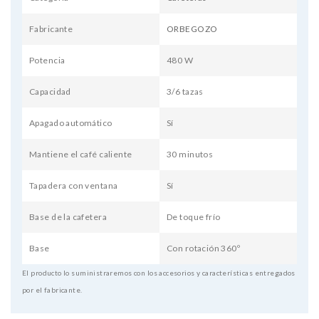
Fabricante
ORBEGOZO
Potencia
480 W
Capacidad
3/6 tazas
Apagado automático
Sí
Mantiene el café caliente
30 minutos
Tapadera con ventana
Sí
Base de la cafetera
De toque frío
Base
Con rotación 360º
El producto lo suministraremos con los accesorios y características entregados
por el fabricante.