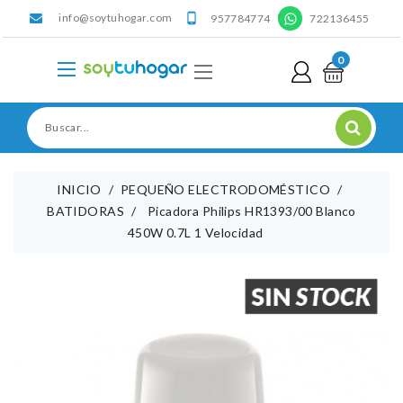
info@soytuhogar.com
'

957784774
722136455
0
INICIO
PEQUEÑO ELECTRODOMÉSTICO
BATIDORAS
Picadora Philips HR1393/00 Blanco
450W 0.7L 1 Velocidad