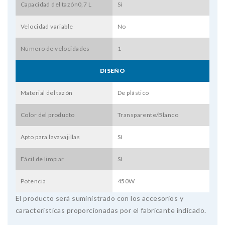
Capacidad del tazón0,7 L
Sí
Velocidad variable
No
Número de velocidades
1
DISEÑO
Material del tazón
De plástico
Color del producto
Transparente/Blanco
Apto para lavavajillas
Sí
Fácil de limpiar
Sí
Potencia
450W
El producto será suministrado con los accesorios y
características proporcionadas por el fabricante indicado.