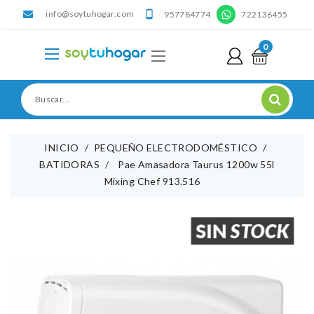
info@soytuhogar.com
'

957784774
722136455
0
INICIO
PEQUEÑO ELECTRODOMÉSTICO
BATIDORAS
Pae Amasadora Taurus 1200w 55l
Mixing Chef 913.516