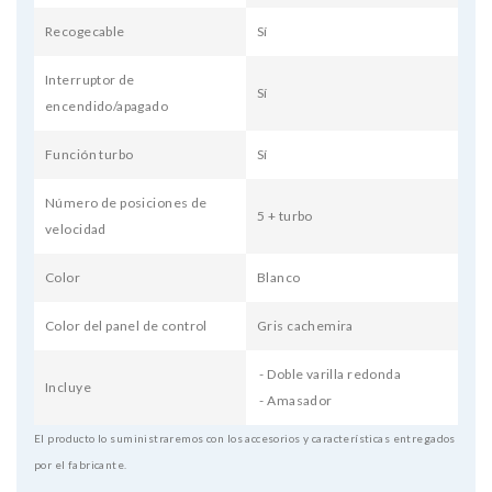
Recogecable
Sí
Interruptor de
Sí
encendido/apagado
Función turbo
Sí
Número de posiciones de
5 + turbo
velocidad
Color
Blanco
Color del panel de control
Gris cachemira
- Doble varilla redonda
Incluye
- Amasador
El producto lo suministraremos con los accesorios y características entregados
por el fabricante.