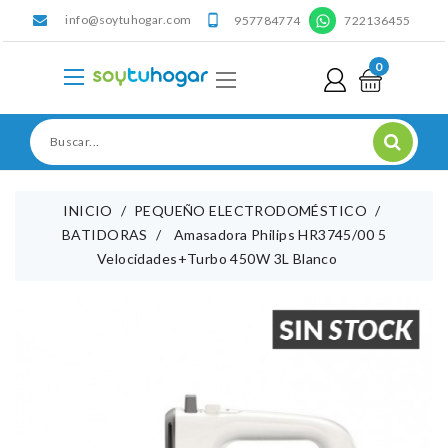
info@soytuhogar.com
'

957784774
722136455
0
INICIO
PEQUEÑO ELECTRODOMÉSTICO
BATIDORAS
Amasadora Philips HR3745/00 5
Velocidades+Turbo 450W 3L Blanco