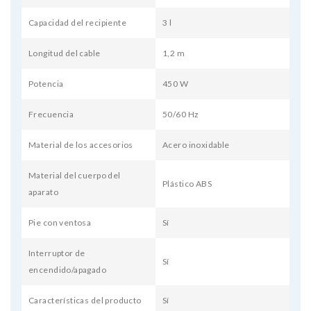
Capacidad del recipiente
3 l
Longitud del cable
1,2 m
Potencia
450 W
Frecuencia
50/60 Hz
Material de los accesorios
Acero inoxidable
Material del cuerpo del
Plástico ABS
aparato
Pie con ventosa
Sí
Interruptor de
Sí
encendido/apagado
Características del producto
Sí