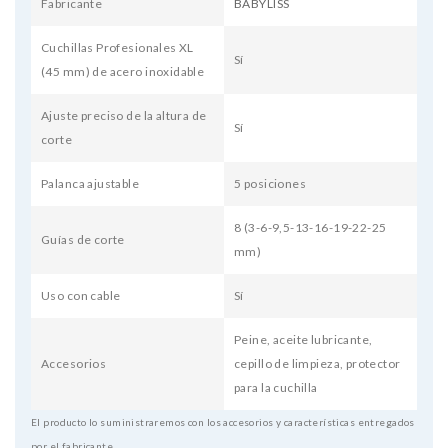
Fabricante
BABYLISS
Cuchillas Profesionales XL
Sí
(45 mm) de acero inoxidable
Ajuste preciso de la altura de
Sí
corte
Palanca ajustable
5 posiciones
8 (3-6-9,5-13-16-19-22-25
Guías de corte
mm)
Uso con cable
Sí
Peine, aceite lubricante,
Accesorios
cepillo de limpieza, protector
para la cuchilla
El producto lo suministraremos con los accesorios y características entregados
por el fabricante.