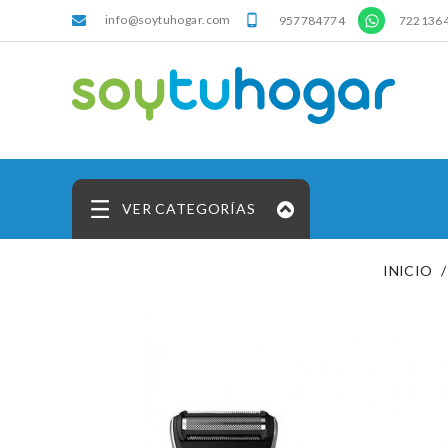
info@soytuhogar.com
'

957784774
722136
VER CATEGORÍAS
INICIO