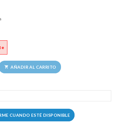
s
te
AÑADIR AL CARRITO

RME CUANDO ESTÉ DISPONIBLE