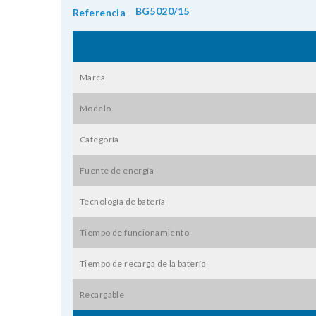
BG5020/15
Referencia
Marca
Modelo
Categoría
Fuente de energía
Tecnología de batería
Tiempo de funcionamiento
Tiempo de recarga de la batería
Recargable