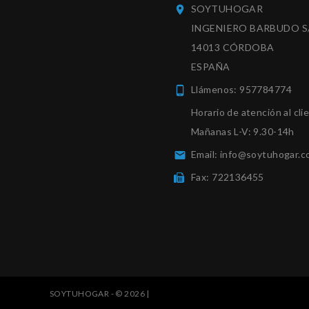
SOYTUHOGAR

INGENIERO BARBUDO S
14013 CÓRDOBA
ESPAÑA
Llámenos:
957784774

Horario de atención al cli
Mañanas L-V: 9.30-14h
Email:
info@soytuhogar.c

Fax:
722136455
SOYTUHOGAR - © 2026 |