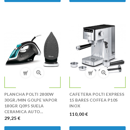
PLANCHA POLTI 2800W
CAFETERA POLTI EXPRESS
30GR./MIN GOLPE VAPOR
15 BARES COFFEA P10S
180GR Q095 SUELA
INOX
CERAMICA AUTO...
PRECIO
110,00 €
PRECIO
29,25 €