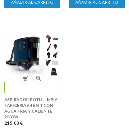
AÑADIR AL CARRITO
AÑADIR AL CARRITO
ASPIRADOR POTLI LIMPIA
TAPICERIAS 4 EN 1 CON
AGUA FRIA Y CALIENTE
2000W...
PRECIO
215,00 €