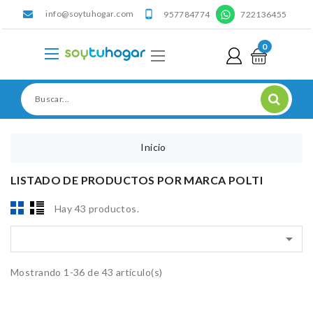
info@soytuhogar.com
'

957784774
722136455
0
Inicio
LISTADO DE PRODUCTOS POR MARCA POLTI
Hay 43 productos.

Mostrando 1-36 de 43 artículo(s)