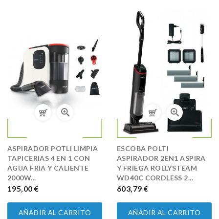
ASPIRADOR POTLI LIMPIA
ESCOBA POLTI
TAPICERIAS 4 EN 1 CON
ASPIRADOR 2EN1 ASPIRA
AGUA FRIA Y CALIENTE
Y FRIEGA ROLLYSTEAM
2000W...
WD40C CORDLESS 2...
PRECIO
195,00 €
PRECIO
603,79 €
AÑADIR AL CARRITO
AÑADIR AL CARRITO