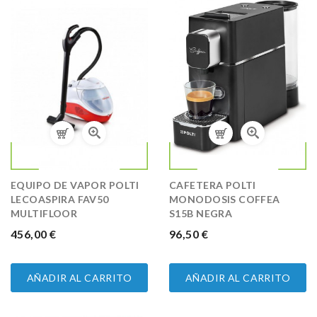
EQUIPO DE VAPOR POLTI
CAFETERA POLTI
LECOASPIRA FAV50
MONODOSIS COFFEA
MULTIFLOOR
S15B NEGRA
PRECIO
456,00 €
PRECIO
96,50 €
AÑADIR AL CARRITO
AÑADIR AL CARRITO