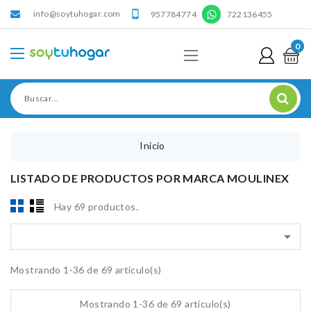
info@soytuhogar.com
'

957784774
722136455
0
Inicio
LISTADO DE PRODUCTOS POR MARCA MOULINEX
Hay 69 productos.

Mostrando 1-36 de 69 artículo(s)
Mostrando 1-36 de 69 artículo(s)