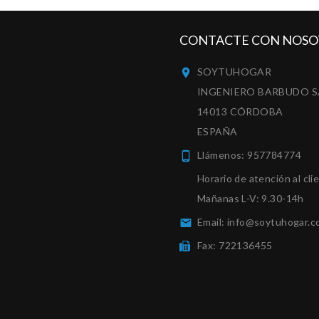
CONTACTE CON NOSO
SOYTUHOGAR

INGENIERO BARBUDO S
14013 CÓRDOBA
ESPAÑA
Llámenos:
957784774

Horario de atención al cli
Mañanas L-V: 9.30-14h
Email:
info@soytuhogar.c

Fax:
722136455