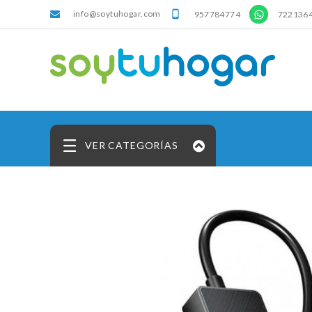
info@soytuhogar.com
'

957784774
722136
VER CATEGORÍAS