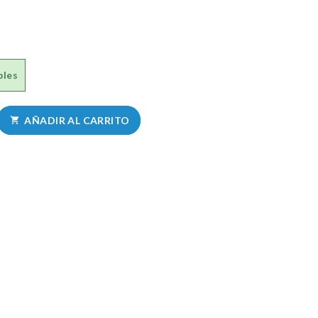
bles
AÑADIR AL CARRITO
