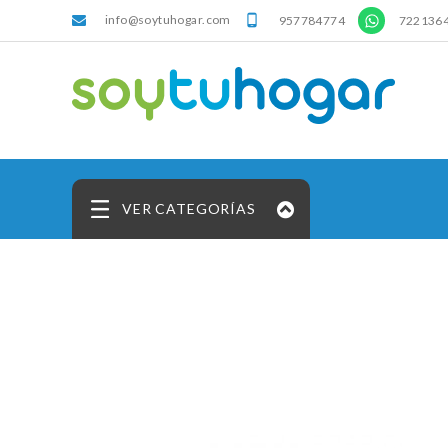
info@soytuhogar.com
'

957784774
722136
VER CATEGORÍAS