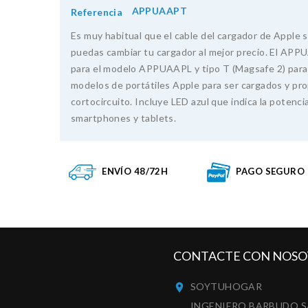
APPUAAPT
Referencia
Es muy habitual que el cable del cargador de Apple s
puedas cambiar tu cargador al mejor precio. El APPU
para el modelo APPUAAPL y tipo T (Magsafe 2) par
modelos de portátiles Apple para ser cargados y pr
cortocircuito. Incluye LED azul que indica la poten
smartphones y tablets.
ENVÍO 48/72H
PAGO SEGURO
CONTACTE CON NOSO
SOYTUHOGAR

INGENIERO BARBUDO S