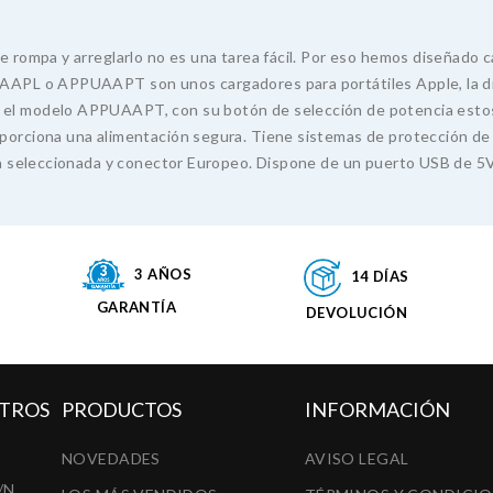
e rompa y arreglarlo no es una tarea fácil. Por eso hemos diseñado 
AAPL o APPUAAPT son unos cargadores para portátiles Apple, la difer
a el modelo APPUAAPT, con su botón de selección de potencia esto
oporciona una alimentación segura. Tiene sistemas de protección de
cia seleccionada y conector Europeo. Dispone de un puerto USB de 5V
3 AÑOS
14 DÍAS
GARANTÍA
DEVOLUCIÓN
TROS
PRODUCTOS
INFORMACIÓN
NOVEDADES
AVISO LEGAL
/N