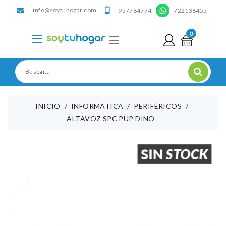
info@soytuhogar.com
'

957784774
722136455
0
INICIO
INFORMÁTICA
PERIFÉRICOS
ALTAVOZ SPC PUP DINO