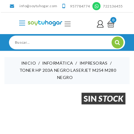
info@soytuhogar.com
'

957784774
722136455
0
INICIO
INFORMÁTICA
IMPRESORAS
TONER HP 203A NEGRO LASERJET M254 M280
NEGRO