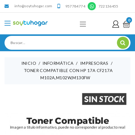
info@soytuhogar.com
'

957784774
722136455
0
INICIO
INFORMÁTICA
IMPRESORAS
TONER COMPATIBLE CON HP 17A CF217A
M102A,M102W,M130FW