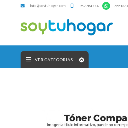
info@soytuhogar.com
'

957784774
722136
VER CATEGORÍAS