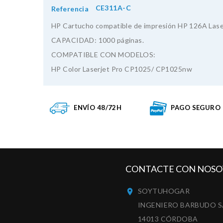
CE311A-C
Referencia
HP Cartucho compatible de impresión HP 126A LaserJ
CAPACIDAD: 1000 páginas.
COMPATIBLE CON MODELOS:
HP Color Laserjet Pro CP1025/ CP1025nw
ENVÍO 48/72H
PAGO SEGURO
CONTACTE CON NOSO
SOYTUHOGAR

INGENIERO BARBUDO S
14013 CÓRDOBA