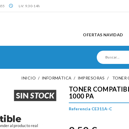
query_builder
455
L-V: 9.30-14h
OFERTAS NAVIDAD
INICIO
INFORMÁTICA
IMPRESORAS
TONER C
TONER COMPATIBLE
1000 PA
Referencia CE311A-C