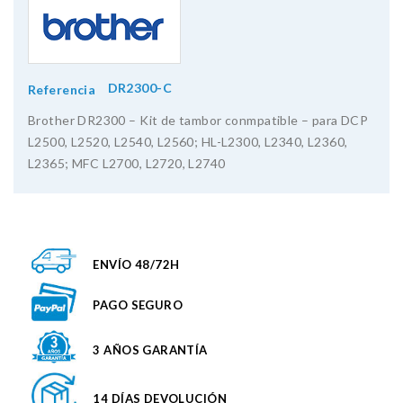
DR2300-C
Referencia
Brother DR2300 – Kit de tambor conmpatible – para DCP
L2500, L2520, L2540, L2560; HL-L2300, L2340, L2360,
L2365; MFC L2700, L2720, L2740
ENVÍO 48/72H
PAGO SEGURO
3 AÑOS GARANTÍA
14 DÍAS DEVOLUCIÓN