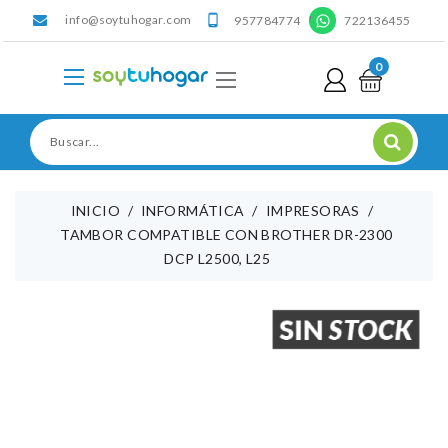
info@soytuhogar.com
'

957784774
722136455
0
INICIO
INFORMÁTICA
IMPRESORAS
TAMBOR COMPATIBLE CON BROTHER DR-2300
DCP L2500, L25