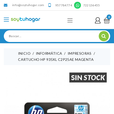
info@soytuhogar.com
'

957784774
722136455
0
INICIO
INFORMÁTICA
IMPRESORAS
CARTUCHO HP 935XL C2P25AE MAGENTA