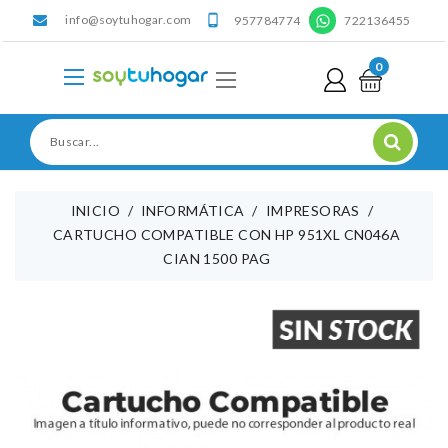
info@soytuhogar.com
'

957784774
722136455
0
INICIO
INFORMÁTICA
IMPRESORAS
CARTUCHO COMPATIBLE CON HP 951XL CN046A
CIAN 1500 PAG