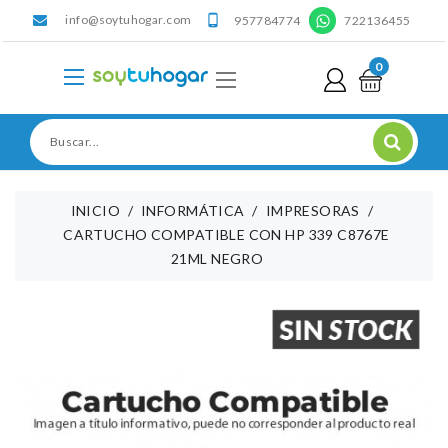
info@soytuhogar.com
'

957784774
722136455
0
INICIO
INFORMÁTICA
IMPRESORAS
CARTUCHO COMPATIBLE CON HP 339 C8767E
21ML NEGRO