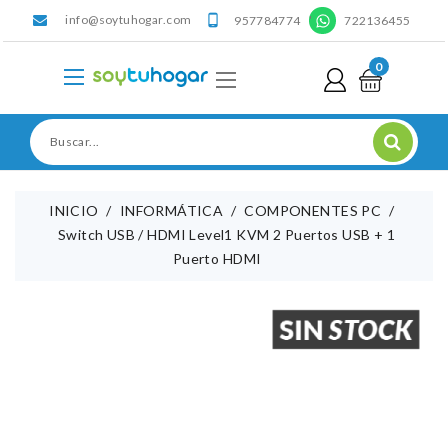
info@soytuhogar.com
'

957784774
722136455
0
INICIO
INFORMÁTICA
COMPONENTES PC
Switch USB / HDMI Level1 KVM 2 Puertos USB + 1
Puerto HDMI