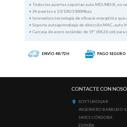
• Todos los puertos soportan auto MDI/MDIX, no nec
• 24 puertos a 10/100/1000Mbps
• Innovadora tecnología de eficacia energética que 
• Soporta autoaprendizaje de dirección MAC, auto
• Carcasa de acero estándar de 19” (48,26 cm) para e
ENVÍO 48/72H
PAGO SEGURO
CONTACTE CON NOSO
SOYTUHOGAR

INGENIERO BARBUDO S
14013 CÓRDOBA
ESPAÑA