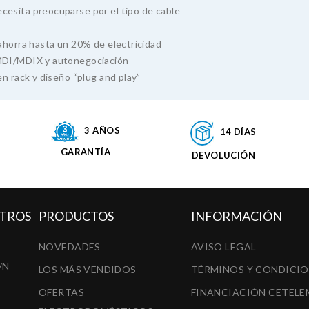
esita preocuparse por el tipo de cable
ahorra hasta un 20% de electricidad
 MDI/MDIX y autonegociación
n rack y diseño “plug and play”
3 AÑOS
14 DÍAS
GARANTÍA
DEVOLUCIÓN
TROS
PRODUCTOS
INFORMACIÓN
NOVEDADES
AVISO LEGAL
/N
LOS MÁS VENDIDOS
TÉRMINOS Y CONDICI
OFERTAS
FINANCIACIÓN CETELE