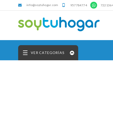
info@soytuhogar.com
'

957784774
722136
VER CATEGORÍAS