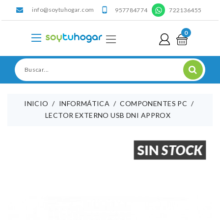
info@soytuhogar.com
'

957784774
722136455
0
INICIO
INFORMÁTICA
COMPONENTES PC
LECTOR EXTERNO USB DNI APPROX