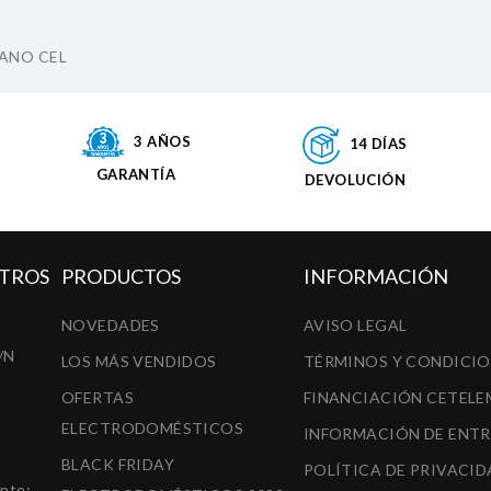
LANO CEL
3 AÑOS
14 DÍAS
GARANTÍA
DEVOLUCIÓN
TROS
PRODUCTOS
INFORMACIÓN
NOVEDADES
AVISO LEGAL
/N
LOS MÁS VENDIDOS
TÉRMINOS Y CONDICI
OFERTAS
FINANCIACIÓN CETELE
ELECTRODOMÉSTICOS
INFORMACIÓN DE ENT
BLACK FRIDAY
POLÍTICA DE PRIVACID
ente: