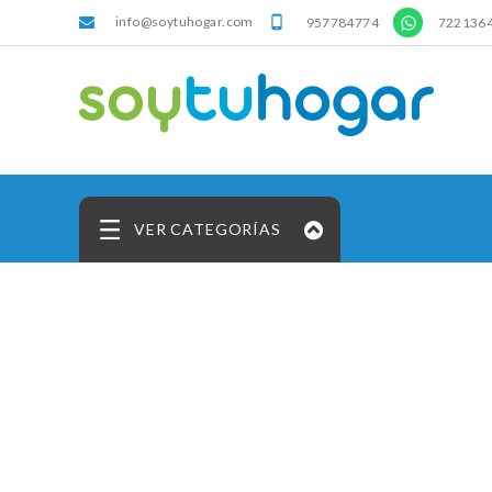
info@soytuhogar.com
'

957784774
722136
VER CATEGORÍAS