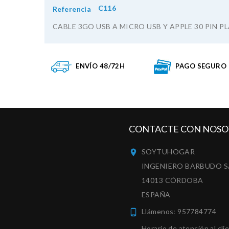
C116
Referencia
CABLE 3GO USB A MICRO USB Y APPLE 30 PIN P
ENVÍO 48/72H
PAGO SEGURO
CONTACTE CON NOSO
SOYTUHOGAR

INGENIERO BARBUDO S
14013 CÓRDOBA
ESPAÑA
Llámenos:
957784774

Horario de atención al cli