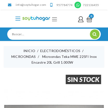
info@soytuhogar.com
'

957784774
722136455
0
INICIO
ELECTRODOMÉSTICOS
MICROONDAS
Microondas Teka MWE 225FI Inox
Encastre 20L Grill 1.000W