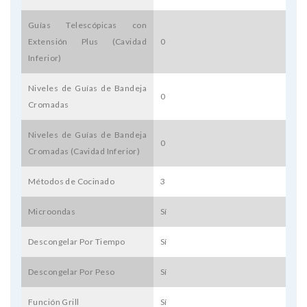
Guías Telescópicas con
Extensión Plus (Cavidad
0
Inferior)
Niveles de Guías de Bandeja
0
Cromadas
Niveles de Guías de Bandeja
0
Cromadas (Cavidad Inferior)
Métodos de Cocinado
3
Microondas
Sí
Descongelar Por Tiempo
Sí
Descongelar Por Peso
Sí
Función Grill
Sí