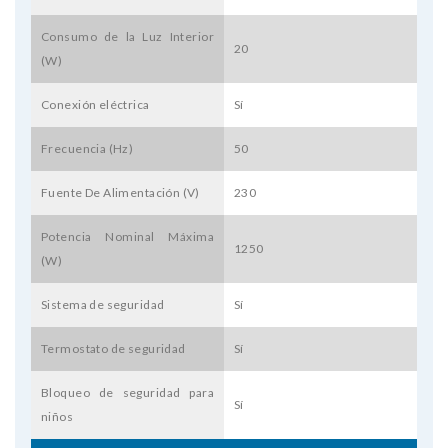
Consumo de la Luz Interior
20
(W)
Conexión eléctrica
Sí
Frecuencia (Hz)
50
Fuente De Alimentación (V)
230
Potencia Nominal Máxima
1250
(W)
Sistema de seguridad
Sí
Termostato de seguridad
Sí
Bloqueo de seguridad para
Sí
niños