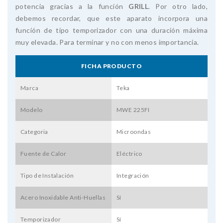
potencia gracias a la función
GRILL
. Por otro lado,
debemos recordar, que este aparato incorpora una
función de tipo temporizador con una duración máxima
muy elevada. Para terminar y no con menos importancia.
FICHA PRODUCTO
Marca
Teka
Modelo
MWE 225FI
Categoria
Microondas
Fuente de Calor
Eléctrico
Tipo de Instalación
Integración
Acero Inoxidable Anti-Huellas
Sí
Temporizador
Sí