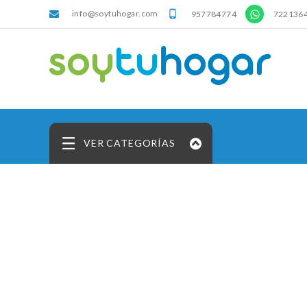
info@soytuhogar.com
'

957784774
722136
VER CATEGORÍAS