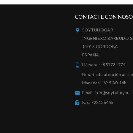
CONTACTE CON NOSO
SOYTUHOGAR

INGENIERO BARBUDO S
14013 CÓRDOBA
ESPAÑA
Llámenos:
957784774

Horario de atención al cli
Mañanas L-V: 9.30-14h
Email:
info@soytuhogar.c

Fax:
722136455