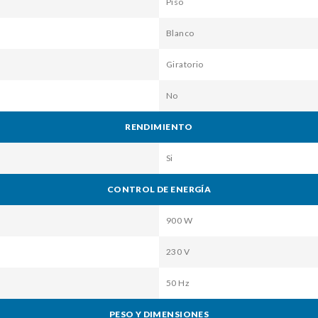
Piso
Blanco
Giratorio
No
RENDIMIENTO
Si
CONTROL DE ENERGÍA
900 W
230 V
50 Hz
PESO Y DIMENSIONES