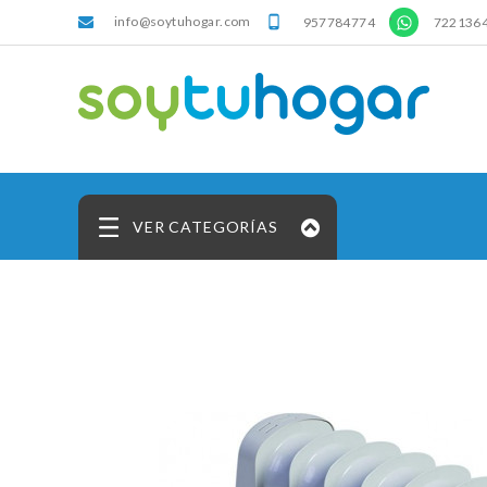
info@soytuhogar.com
'

957784774
722136
VER CATEGORÍAS