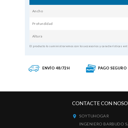
Ancho
Profundidad
Altura
El producto lo suministraremos con los accesorios y características ent
ENVÍO 48/72H
PAGO SEGURO
CONTACTE CON NOSO
SOYTUHOGAR

INGENIERO BARBUDO S