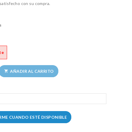
 satisfecho con su compra.
s
te
AÑADIR AL CARRITO

RME CUANDO ESTÉ DISPONIBLE