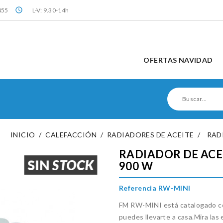
query_builder
455
L-V: 9.30-14h
OFERTAS NAVIDAD
INICIO
CALEFACCIÓN
RADIADORES DE ACEITE
RAD
RADIADOR DE ACE
900 W
Referencia RW-MINI
FM RW-MINI está catalogado có
puedes llevarte a casa.Mira las