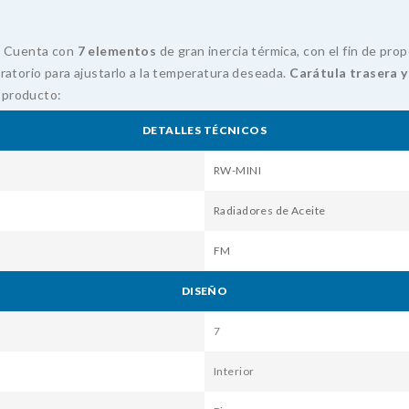
. Cuenta con
7 elementos
de gran inercia térmica, con el fin de pro
atorio para ajustarlo a la temperatura deseada.
Carátula trasera 
l producto:
DETALLES TÉCNICOS
RW-MINI
Radiadores de Aceite
FM
DISEÑO
7
Interior