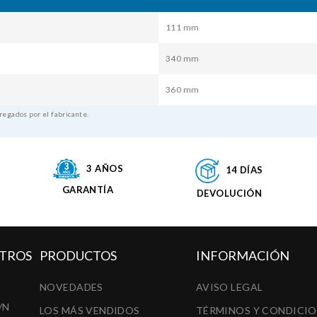
111 mm
340 mm
360 mm
regados por el fabricante.
3 AÑOS
14 DÍAS
GARANTÍA
DEVOLUCIÓN
TROS
PRODUCTOS
INFORMACIÓN
NOVEDADES
AVISO LEGAL
/N
LOS MÁS VENDIDOS
TÉRMINOS Y CONDICI